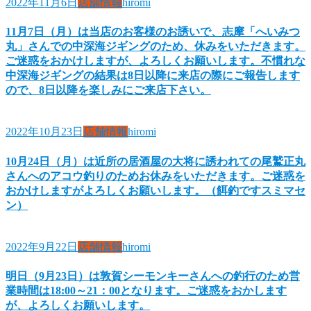
2022年11月6日
店舗情報
hiromi
11月7日（月）は当店のお客様のお誘いで、志摩「へいみつ
丸」さんでの中深海ジギングのため、休みをいただきます。
ご迷惑をおかけしますが、よろしくお願いします。不慣れな
中深海ジギングの結果は8日以降に来店の際にご報告します
ので、8日以降を楽しみにご来店下さい。
2022年10月23日
店舗情報
hiromi
10月24日（月）は近所の居酒屋の大将に誘われての尾鷲正丸
さんへのアコウ釣りのためお休みをいただきます。ご迷惑を
おかけしますがよろしくお願いします。（餌釣ですスミマセ
ン）
2022年9月22日
店舗情報
hiromi
明日（9月23日）は敦賀シーモンキーさんへの釣行のため営
業時間は18:00～21：00となります。ご迷惑をおかします
が、よろしくお願いします。