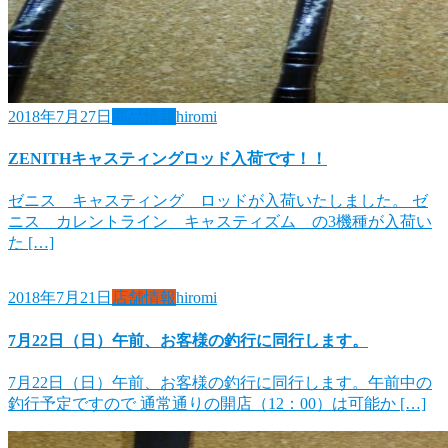
2018年7月27日
商品情報
hiromi
ZENITHキャスティングロッド入荷です！！
ゼニス キャスティング ロッドが入荷いたしました。 ゼ
ニス カレントライン キャスティズム の3機種が入荷い
た […]
2018年7月21日
店舗情報
hiromi
7月22日（日）午前、お客様の釣行に同行します。
7月22日（日）午前、お客様の釣行に同行します。午前中の
釣行予定ですので 通常通りの開店（12：00）は可能か […]