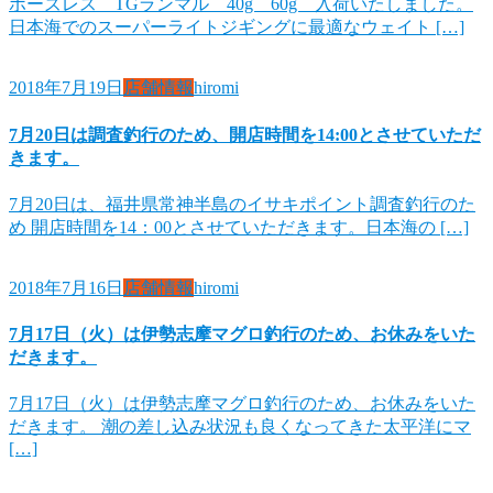
ボーズレス TGランマル 40g 60g 入荷いたしました。
日本海でのスーパーライトジギングに最適なウェイト […]
2018年7月19日
店舗情報
hiromi
7月20日は調査釣行のため、開店時間を14:00とさせていただ
きます。
7月20日は、福井県常神半島のイサキポイント調査釣行のた
め 開店時間を14：00とさせていただきます。日本海の […]
2018年7月16日
店舗情報
hiromi
7月17日（火）は伊勢志摩マグロ釣行のため、お休みをいた
だきます。
7月17日（火）は伊勢志摩マグロ釣行のため、お休みをいた
だきます。 潮の差し込み状況も良くなってきた太平洋にマ
[…]